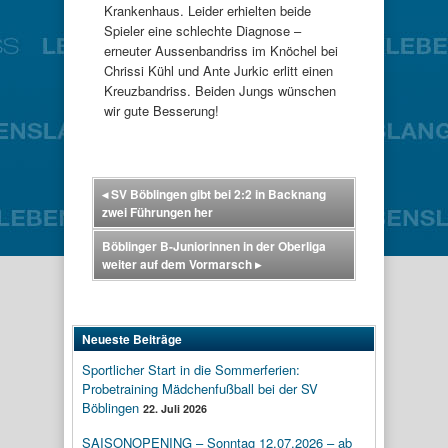
Krankenhaus. Leider erhielten beide
Spieler eine schlechte Diagnose –
erneuter Aussenbandriss im Knöchel bei
Chrissi Kühl und Ante Jurkic erlitt einen
Kreuzbandriss. Beiden Jungs wünschen
wir gute Besserung!
◂
SV Böblingen gibt bei 2:2 in Backnang
zwei Führungen her
Böblinger B-Juniorinnen in der Oberliga
weiter auf dem Vormarsch
▸
Neueste Beiträge
Sportlicher Start in die Sommerferien:
Probetraining Mädchenfußball bei der SV
Böblingen
22. Juli 2026
SAISONOPENING – Sonntag 12.07.2026 – ab