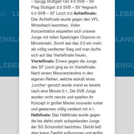
– Spvgg Stuttgart Ost 4:0 SVB – SV
Prag Stuttgart 3:0 SVB – SV Hegnach
5:0 SVB – SF Lorch 5:0
Achtelfinale:
Das Achtelfinale wurde gegen den VFL
Winterbach bestritten. Voller
Konzentration erspielten sich unserer
Jungs mit tollen Spielzügen Chancen im
Minutentakt. Somit war das 3:0 ein mehr
als völlig verdienter Sieg und man durfte
sich auf das Viertelfinale freuen.
Viertelfinale:
Erneut gegen die Jungs
des SF Lorch ging es im Viertelfinale.
Nach einem Missverständnis in den
eigenen Reihen, welche eiskalt eines
„Lorcher“ genutzt wurde stand es bereits
nach eine Minute 0:1. Die SVB Jungs
wurden nicht nervös und spielten ihr
Konzept in großer Manier souverän runter
und gewannen völlig verdient mit 4:1.
Halbfinale:
Das Halbfinale wurde gegen
die bis dahin stark aufspielenden Jungs
der SG Schorndorf bestritten. DieU9 ließ
aber keine Zweifel aufkommen und wollte