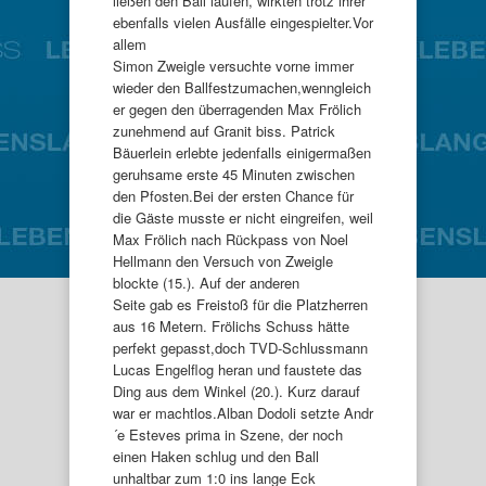
ließen den Ball laufen, wirkten trotz ihrer
ebenfalls vielen Ausfälle eingespielter.Vor
allem
Simon Zweigle versuchte vorne immer
wieder den Ballfestzumachen,wenngleich
er gegen den überragenden Max Frölich
zunehmend auf Granit biss. Patrick
Bäuerlein erlebte jedenfalls einigermaßen
geruhsame erste 45 Minuten zwischen
den Pfosten.Bei der ersten Chance für
die Gäste musste er nicht eingreifen, weil
Max Frölich nach Rückpass von Noel
Hellmann den Versuch von Zweigle
blockte (15.). Auf der anderen
Seite gab es Freistoß für die Platzherren
aus 16 Metern. Frölichs Schuss hätte
perfekt gepasst,doch TVD-Schlussmann
Lucas Engelflog heran und faustete das
Ding aus dem Winkel (20.). Kurz darauf
war er machtlos.Alban Dodoli setzte Andr
´e Esteves prima in Szene, der noch
einen Haken schlug und den Ball
unhaltbar zum 1:0 ins lange Eck