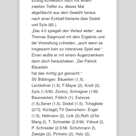
schlug schließlich noch mit einem
zweiten Treffer zu, dieses Mal
abgefälscht aus dem Gewühl heraus
nach einer Eckball-Variante über Dodoli
und Syla (82.).
„Das 4:0 spiegelt den Verlauf wider“, war
Thomas Siegmund mit dem Ergebnis und
der Vorstellung zufrieden, „auch wenn es
insgesamt kein so intensives Spiel war.“
Einen wollte er mit einem Augenzwinkern
dann doch herausheben: „Der Patrick
Bäuerlein
hat das richtig gut gemacht.“
SV Böblingen: Bäuerlein (1,5),
Lechleitner (1,5), F.Mayer (2), Knoll (2),
Syla (1,5/83. Zovko), Schragner (1/82.
Baumeister), Frölich (1), Esteves
(1,5),Sener (1,5), Dodoli (1,5), Tchagbele
(2/72. Kizilagil).TV Darmsheim: Engel
(1,5), Hellmann (2), Link (2),Roth (2/54.
Mang 2), T. Schneider (2,5/66. Yüksel 2),
P. Schneider (2,5/58. Schuhmann 2),
Zweigle (2), Pinheiro (2), Holz (2),