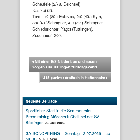
Scheufele (2/78. Deichsel),
Kasikci (2).
Tore: 1:0 (20.) Esteves, 2:0 (43.) Syla,
3:0 (49.)Schragner, 4:0 (82.) Schragner.
Schiedsrichter: Yagci (Tuttlingen).
Zuschauer: 200.
◂
Mit einer 0:3-Niederlage und neuen
Sorgen aus Tuttlingen zurückgekehrt
U15 punktet dreifach in Hoffenheim
▸
Neueste Beiträge
Sportlicher Start in die Sommerferien:
Probetraining Mädchenfußball bei der SV
Böblingen
22. Juli 2026
SAISONOPENING – Sonntag 12.07.2026 – ab
09 Uhr
9. Juli 2026