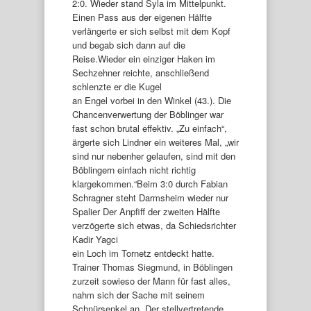
2:0. Wieder stand Syla im Mittelpunkt.
Einen Pass aus der eigenen Hälfte
verlängerte er sich selbst mit dem Kopf
und begab sich dann auf die
Reise.Wieder ein einziger Haken im
Sechzehner reichte, anschließend
schlenzte er die Kugel
an Engel vorbei in den Winkel (43.). Die
Chancenverwertung der Böblinger war
fast schon brutal effektiv. „Zu einfach“,
ärgerte sich Lindner ein weiteres Mal, „wir
sind nur nebenher gelaufen, sind mit den
Böblingern einfach nicht richtig
klargekommen.“Beim 3:0 durch Fabian
Schragner steht Darmsheim wieder nur
Spalier Der Anpfiff der zweiten Hälfte
verzögerte sich etwas, da Schiedsrichter
Kadir Yagci
ein Loch im Tornetz entdeckt hatte.
Trainer Thomas Siegmund, in Böblingen
zurzeit sowieso der Mann für fast alles,
nahm sich der Sache mit seinem
Schnürsenkel an. Der stellvertretende