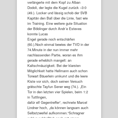
verlängerte mit dem Kopf zu Alban
Dodoli, der legte die Kugel zurück –3:0
(49.). Locker und lässig schob der SVB
Kapitän den Ball über die Linie, fast wie
im Training. Eine weitere gute Situation
der Böblinger durch Andr´e Esteves
konnte Lucas
Engel gerade noch entschärfen
(60.).Noch einmal bewies der TVD in der
74.Minute in der nun immer mehr
nachlassenden Partie, woran es ihm
gerade erheblich mangelt: an
Kaltschnäuzigkeit. Bei der klarsten
Möglichkeit hatte Hellmann auch schon
Torwart Bäuerlein umkurvt und die leere
Kiste vor sich, doch seinen Versuch
grätschte Tayfun Sener weg (74.). „Ein
Tor in den letzten vier Spielen, beim 1:2
in Tuttlingen,
dafür elf Gegentreffer“, rechnete Marcel
Lindner hoch, „da können langsam auch
Selbstzweifel aufkommen.“Schragner