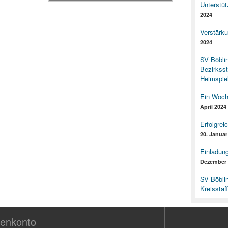
Unterstüt
2024
Verstärk
2024
SV Böbli
Bezirksst
Heimspiel
Ein Woch
April 2024
Erfolgrei
20. Januar
Einladun
Dezember 
SV Böbli
Kreisstaf
enkonto