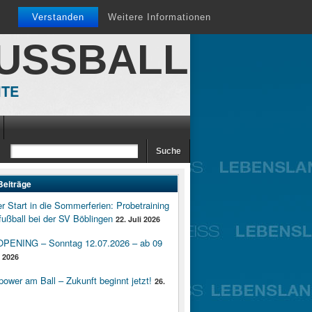
Verstanden
Weitere Informationen
FUSSBALL
ITE
Beiträge
er Start in die Sommerferien: Probetraining
ußball bei der SV Böblingen
22. Juli 2026
ENING – Sonntag 12.07.2026 – ab 09
i 2026
wer am Ball – Zukunft beginnt jetzt!
26.