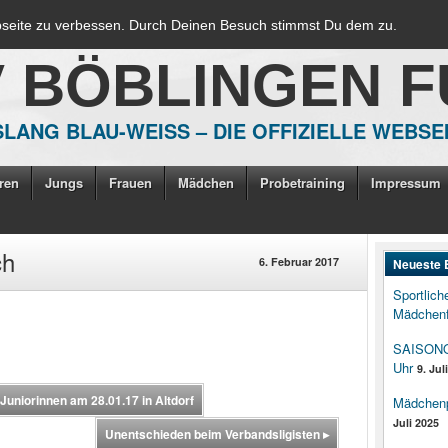
bseite zu verbessen. Durch Deinen Besuch stimmst Du dem zu.
V BÖBLINGEN 
LANG BLAU-WEISS – DIE OFFIZIELLE WEBSE
ren
Jungs
Frauen
Mädchen
Probetraining
Impressum
ch
6. Februar 2017
Neueste 
Sportlich
Mädchenf
SAISONOP
Uhr
9. Jul
uniorinnen am 28.01.17 in Altdorf
Mädchenpo
Juli 2025
Unentschieden beim Verbandsligisten
▸