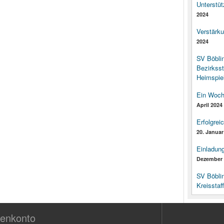
Unterstüt
2024
Verstärk
2024
SV Böbli
Bezirksst
Heimspiel
Ein Woch
April 2024
Erfolgrei
20. Januar
Einladun
Dezember 
SV Böbli
Kreisstaf
enkonto