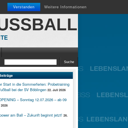
Verstanden
Weitere Informationen
FUSSBALL
ITE
Beiträge
er Start in die Sommerferien: Probetraining
ußball bei der SV Böblingen
22. Juli 2026
ENING – Sonntag 12.07.2026 – ab 09
i 2026
wer am Ball – Zukunft beginnt jetzt!
26.