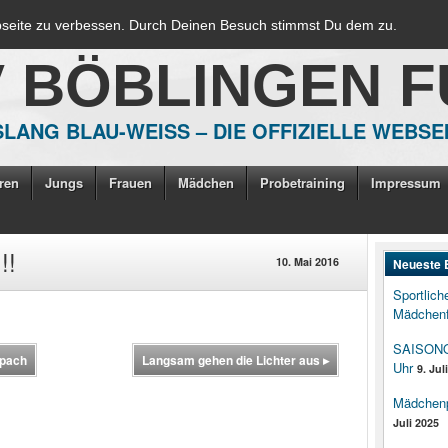
bseite zu verbessen. Durch Deinen Besuch stimmst Du dem zu.
V BÖBLINGEN 
LANG BLAU-WEISS – DIE OFFIZIELLE WEBSE
ren
Jungs
Frauen
Mädchen
Probetraining
Impressum
!!
10. Mai 2016
Neueste 
Sportlich
Mädchenf
SAISONOP
spach
Langsam gehen die Lichter aus
▸
Uhr
9. Jul
Mädchenpo
Juli 2025