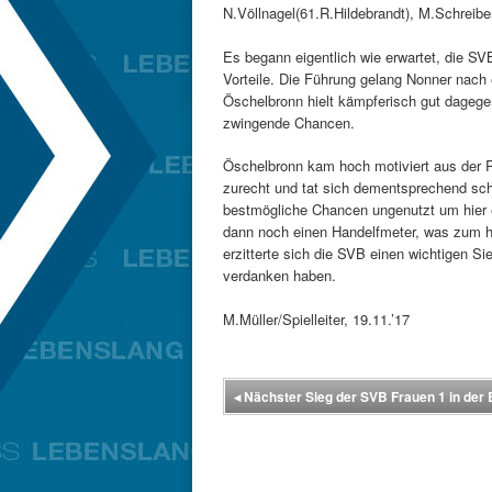
N.Völlnagel(61.R.Hildebrandt), M.Schreibe
Es begann eigentlich wie erwartet, die SV
Vorteile. Die Führung gelang Nonner nach 
Öschelbronn hielt kämpferisch gut dagegen
zwingende Chancen.
Öschelbronn kam hoch motiviert aus der P
zurecht und tat sich dementsprechend sch
bestmögliche Chancen ungenutzt um hier e
dann noch einen Handelfmeter, was zum h
erzitterte sich die SVB einen wichtigen Si
verdanken haben.
M.Müller/Spielleiter, 19.11.’17
◂
Nächster Sieg der SVB Frauen 1 in der 