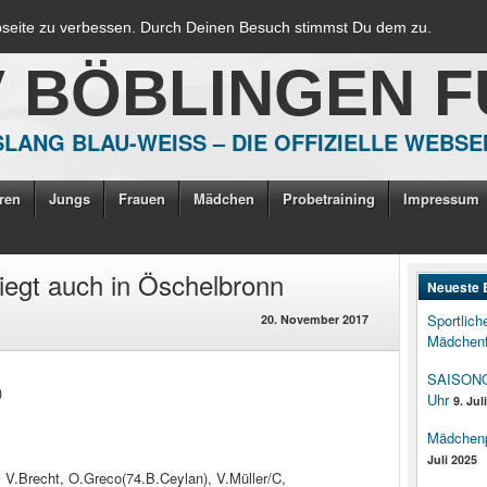
bseite zu verbessen. Durch Deinen Besuch stimmst Du dem zu.
V BÖBLINGEN 
LANG BLAU-WEISS – DIE OFFIZIELLE WEBSE
ren
Jungs
Frauen
Mädchen
Probetraining
Impressum
iegt auch in Öschelbronn
Neueste 
Sportlich
20. November 2017
Mädchenf
SAISONOP
)
Uhr
9. Jul
Mädchenpo
Juli 2025
, V.Brecht, O.Greco(74.B.Ceylan), V.Müller/C,