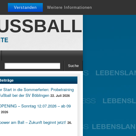
Verstanden
Weitere Informationen
FUSSBALL
ITE
Beiträge
er Start in die Sommerferien: Probetraining
ußball bei der SV Böblingen
22. Juli 2026
ENING – Sonntag 12.07.2026 – ab 09
i 2026
wer am Ball – Zukunft beginnt jetzt!
26.