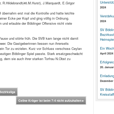
Unterstüt
r, R.Hildebrandt(46.M.Hurst), J.Marquardt, E.Grigor
2024
B übernahm erst mal die Kontrolle und hatte leichte
Verstärk
einer Ecke per Kopf und ging völlig in Ordnung.
2024
 und erlaubte der Böblinger Offensive nicht viele
SV Böbli
Bezirksst
ause und störte früh. Die SVB kam lange nicht damit
Heimspiel
wer. Die Gastgeberinnen liessen nun ihrerseits
Ein Woch
in Tor zu erzielen. Kurz vor Schluss verschoss Ceylan
eutigen Böblinger Spiel passte. Stark ersatzgeschwächt
April 2024
eg, dem sie auch ihrer starken Torfrau N.Obst zu
Erfolgrei
20. Januar
Einladun
Dezember 
SV Böbli
Bezirksliga
Kreisstaf
Celine Kröger ist beim 7:4 nicht aufzuhalten
▸