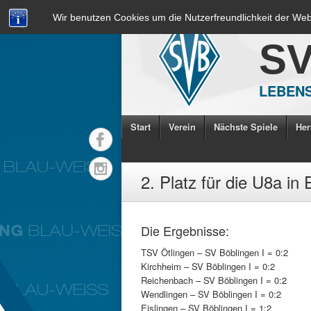
Wir benutzen Cookies um die Nutzerfreundlichkeit der We
S
LEBENS
Start
Verein
Nächste Spiele
Her
2. Platz für die U8a in 
Die Ergebnisse:
TSV Ötlingen – SV Böblingen I = 0:2
Kirchheim – SV Böblingen I = 0:2
Reichenbach – SV Böblingen I = 0:2
Wendlingen – SV Böblingen I = 0:2
Eislingen – SV Böblingen I = 1:2