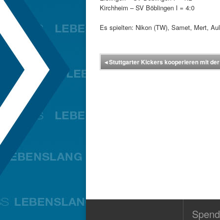
Kirchheim – SV Böblingen I = 4:0
Es spielten: Nikon (TW), Samet, Mert, Au
◂
Stuttgarter Kickers kooperieren mit de
Spend