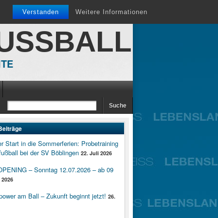
Verstanden
Weitere Informationen
FUSSBALL
ITE
Beiträge
er Start in die Sommerferien: Probetraining
ußball bei der SV Böblingen
22. Juli 2026
ENING – Sonntag 12.07.2026 – ab 09
i 2026
wer am Ball – Zukunft beginnt jetzt!
26.