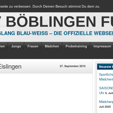
bseite zu verbessen. Durch Deinen Besuch stimmst Du dem zu.
V BÖBLINGEN 
LANG BLAU-WEISS – DIE OFFIZIELLE WEBSE
ren
Jungs
Frauen
Mädchen
Probetraining
Impressum
Eislingen
27. September 2015
Neueste 
Sportlich
Mädchenf
SAISONOP
Uhr
9. Jul
Mädchenpo
Juli 2025