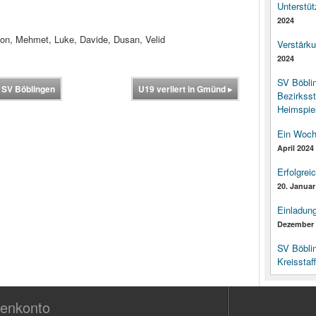
Unterstüt
2024
lon, Mehmet, Luke, Davide, Dusan, Velid
Verstärk
2024
SV Böbli
r SV Böblingen
U19 verliert in Gmünd
▸
Bezirksst
Heimspiel
Ein Woch
April 2024
Erfolgrei
20. Januar
Einladun
Dezember 
SV Böbli
Kreisstaf
enkonto