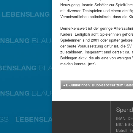
Neuzugang Jasmin Schäfer zur Spielführe
mit diversen Testspielen und einem dreitägi
Verantwortlichen optimistisch, dass die K
Bemerkenswert ist der geringe Altersschn
Kaders. Lediglich acht Spielerinnen gehör
Spielerinnen sind 2001 oder später gebore
der beste Voraussetzung dafür ist, die S
zu etablieren. Insgesamt sind derzeit ca.
Böblingen aktiv, die als eine von wenige
melden konnte. (mz)
◂
B-Juniorinnen: Bubblesoccer zum Sais
Spend
IBAN: DE
BIC: BB
Betreff: F