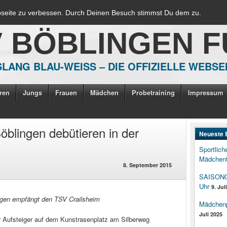
bseite zu verbessen. Durch Deinen Besuch stimmst Du dem zu.
V BÖBLINGEN 
LANG BLAU-WEISS – DIE OFFIZIELLE WEBSE
ren
Jungs
Frauen
Mädchen
Probetraining
Impressum
öblingen debütieren in der
Neueste 
Sportlich
Mädchenf
8. September 2015
SAISONOP
Uhr
9. Jul
ngen empfängt den TSV Crailsheim
Mädchenpo
Juli 2025
Aufsteiger auf dem Kunstrasenplatz am Silberweg