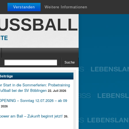
Verstanden
Weitere Informationen
FUSSBALL
ITE
Beiträge
er Start in die Sommerferien: Probetraining
ußball bei der SV Böblingen
22. Juli 2026
ENING – Sonntag 12.07.2026 – ab 09
i 2026
wer am Ball – Zukunft beginnt jetzt!
26.