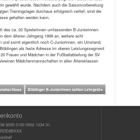
rin gewählt wurde. Nachdem auch die Saisonvorbereitung
gen Trainingslager durchaus erfolgreich verlief, sind die
lasse gehalten werden kann.
itt des ca. 20 Spielerinnen umfassenden B-Juniorinnen-
en dem älteren Jahrgang 1999 an, weitere acht
n und somit eigentlich noch C-Juniorinnen, ein Umstand,
V Böblingen als feste Adresse im oberen Leistungssegment
 120 Frauen und Mädchen in der Fußballabteilung der SV
n Vereinen Mädchenmannschaften in allen Altersklassen
onabschluss
Böblinger B-Juniorinnen zahlen Lehrgeld
▸
enkonto
36 6035 0130 0002 1034 31
KRDE6BXXX
ussball