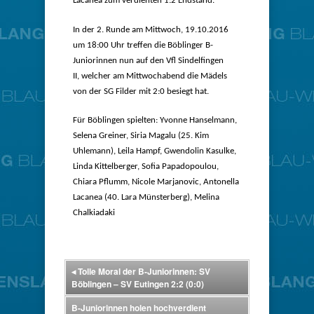
Lacanea zum verdienten 1:2 Endstand.
In der 2. Runde am Mittwoch, 19.10.2016
um 18:00 Uhr treffen die Böblinger B-
Juniorinnen nun auf den Vfl Sindelfingen
II, welcher am Mittwochabend die Mädels
von der SG Filder mit 2:0 besiegt hat.
Für Böblingen spielten: Yvonne Hanselmann,
Selena Greiner, Siria Magalu (25. Kim
Uhlemann), Leila Hampf, Gwendolin Kasulke,
Linda Kittelberger, Sofia Papadopoulou,
Chiara Pflumm, Nicole Marjanovic, Antonella
Lacanea (40. Lara Münsterberg), Melina
Chalkiadaki
◂
Tolle Moral der B-Juniorinnen: SV
Böblingen – SV Eutingen 2:2 (0:0)
B-Juniorinnen holen hochverdient