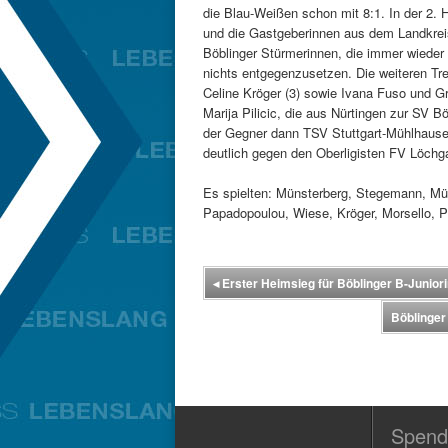
die Blau-Weißen schon mit 8:1. In der 2. 
und die Gastgeberinnen aus dem Landkreis
Böblinger Stürmerinnen, die immer wieder 
nichts entgegenzusetzen. Die weiteren Tref
Celine Kröger (3) sowie Ivana Fuso und 
Marija Pilicic, die aus Nürtingen zur SV B
der Gegner dann TSV Stuttgart-Mühlhausen
deutlich gegen den Oberligisten FV Löchg
Es spielten: Münsterberg, Stegemann, Mül
Papadopoulou, Wiese, Kröger, Morsello, Pi
◂
Erster Heimsieg für Böblinger B-Junior
Böblinger
Spend