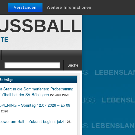
Verstanden
Weitere Informationen
FUSSBALL
ITE
Beiträge
er Start in die Sommerferien: Probetraining
ußball bei der SV Böblingen
22. Juli 2026
ENING – Sonntag 12.07.2026 – ab 09
i 2026
wer am Ball – Zukunft beginnt jetzt!
26.