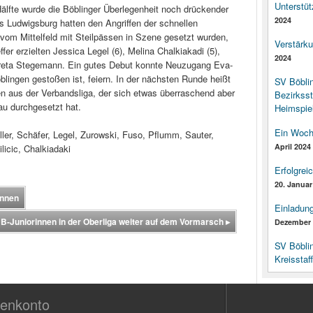
Unterstüt
Hälfte wurde die Böblinger Überlegenheit noch drückender
2024
 Ludwigsburg hatten den Angriffen der schnellen
vom Mittelfeld mit Steilpässen in Szene gesetzt wurden,
Verstärk
fer erzielten Jessica Legel (6), Melina Chalkiakadi (5),
2024
Greta Stegemann. Ein gutes Debut konnte Neuzugang Eva-
öblingen gestoßen ist, feiern. In der nächsten Runde heißt
SV Böbli
 aus der Verbandsliga, der sich etwas überraschend aber
Bezirksst
au durchgesetzt hat.
Heimspiel
Ein Woch
ler, Schäfer, Legel, Zurowski, Fuso, Pflumm, Sauter,
April 2024
licic, Chalkiadaki
Erfolgrei
20. Januar
innen
Einladun
 B-Juniorinnen in der Oberliga weiter auf dem Vormarsch
▸
Dezember 
SV Böbli
Kreisstaf
enkonto