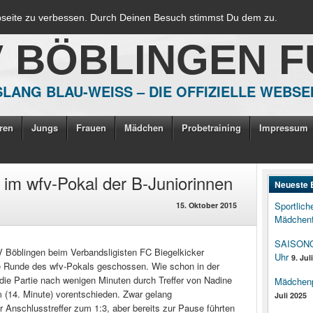
bseite zu verbessen. Durch Deinen Besuch stimmst Du dem zu.
V BÖBLINGEN 
LANG BLAU-WEISS – DIE OFFIZIELLE WEBSE
ren
Jungs
Frauen
Mädchen
Probetraining
Impressum
 im wfv-Pokal der B-Juniorinnen
Neueste 
Sportlich
15. Oktober 2015
Mädchenf
SAISONOP
V Böblingen beim Verbandsligisten FC Biegelkicker
Uhr
9. Jul
 Runde des wfv-Pokals geschossen. Wie schon in der
die Partie nach wenigen Minuten durch Treffer von Nadine
Mädchenpo
m (14. Minute) vorentschieden. Zwar gelang
Juli 2025
 Anschlusstreffer zum 1:3, aber bereits zur Pause führten