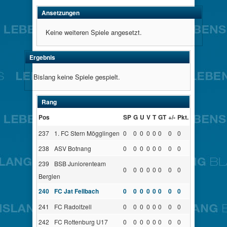
Ansetzungen
Keine weiteren Spiele angesetzt.
Ergebnis
Bislang keine Spiele gespielt.
Rang
Pos
SP
G
U
V
T
GT
+/-
Pkt.
237
1. FC Stern Mögglingen
0
0
0
0
0
0
0
0
238
ASV Botnang
0
0
0
0
0
0
0
0
239
BSB Juniorenteam
0
0
0
0
0
0
0
0
Berglen
240
FC Jat Fellbach
0
0
0
0
0
0
0
0
241
FC Radolfzell
0
0
0
0
0
0
0
0
242
FC Rottenburg U17
0
0
0
0
0
0
0
0