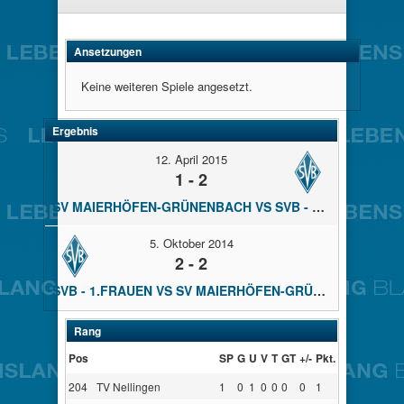
Ansetzungen
Keine weiteren Spiele angesetzt.
Ergebnis
12. April 2015
1 - 2
SV MAIERHÖFEN-GRÜNENBACH VS SVB - 1.FRAUEN
5. Oktober 2014
2 - 2
SVB - 1.FRAUEN VS SV MAIERHÖFEN-GRÜNENBACH
Rang
Pos
SP
G
U
V
T
GT
+/-
Pkt.
204
TV Nellingen
1
0
1
0
0
0
0
1