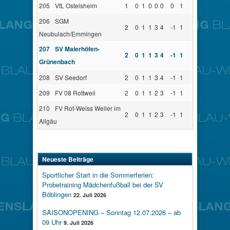
205
VfL Ostelsheim
1
0
1
0
0
0
0
1
206
SGM
2
0
1
1
3
4
-1
1
Neubulach/Emmingen
207
SV Maierhöfen-
2
0
1
1
3
4
-1
1
Grünenbach
208
SV Seedorf
2
0
1
1
3
4
-1
1
209
FV 08 Rottweil
2
0
1
1
2
3
-1
1
210
FV Rot-Weiss Weiler im
2
0
1
1
2
3
-1
1
Allgäu
Neueste Beiträge
Sportlicher Start in die Sommerferien:
Probetraining Mädchenfußball bei der SV
Böblingen
22. Juli 2026
SAISONOPENING – Sonntag 12.07.2026 – ab
09 Uhr
9. Juli 2026