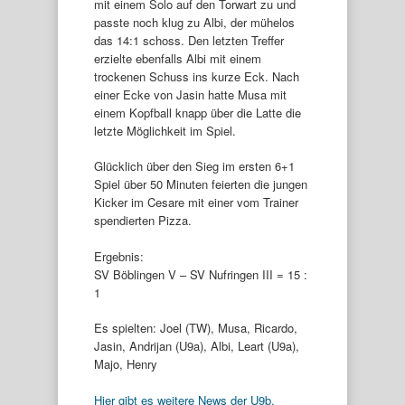
mit einem Solo auf den Torwart zu und
passte noch klug zu Albi, der mühelos
das 14:1 schoss. Den letzten Treffer
erzielte ebenfalls Albi mit einem
trockenen Schuss ins kurze Eck. Nach
einer Ecke von Jasin hatte Musa mit
einem Kopfball knapp über die Latte die
letzte Möglichkeit im Spiel.
Glücklich über den Sieg im ersten 6+1
Spiel über 50 Minuten feierten die jungen
Kicker im Cesare mit einer vom Trainer
spendierten Pizza.
Ergebnis:
SV Böblingen V – SV Nufringen III = 15 :
1
Es spielten: Joel (TW), Musa, Ricardo,
Jasin, Andrijan (U9a), Albi, Leart (U9a),
Majo, Henry
Hier gibt es weitere News der U9b.