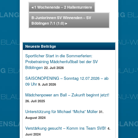
◂
1 Wochenende – 2 Hallenturniere
B-Juniorinnen SV Winnenden – SV
Böblingen 7:1 (1:0)
▸
Neueste Beiträge
Sportlicher Start in die Sommerferien:
Probetraining Mädchenfußball bei der SV
Böblingen
22. Juli 2026
SAISONOPENING – Sonntag 12.07.2026 – ab
09 Uhr
9. Juli 2026
Mädchenpower am Ball – Zukunft beginnt jetzt!
26. Juli 2025
Unterstützung für Michael “Micha” Müller
31.
August 2024
Verstärkung gesucht – Komm ins Team SVB!
4.
Juni 2024