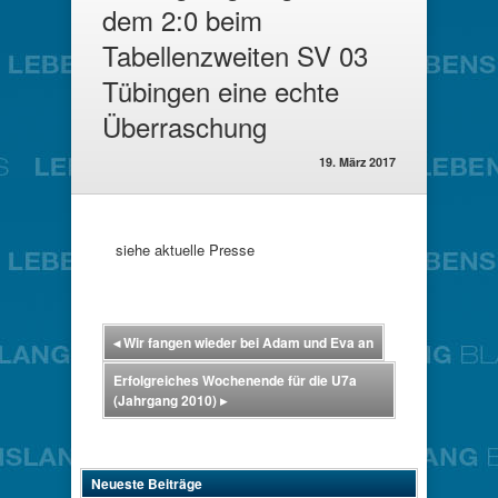
dem 2:0 beim
Tabellenzweiten SV 03
Tübingen eine echte
Überraschung
19. März 2017
siehe aktuelle Presse
◂
Wir fangen wieder bei Adam und Eva an
Erfolgreiches Wochenende für die U7a
(Jahrgang 2010)
▸
Neueste Beiträge