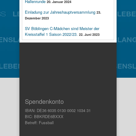
Hallenrunde
20. Januar 2024
Einladung zur Jahreshauptversammlung
23.
Dezember 2023
SV Böblingen C-Mädchen sind Meister der
Kreisstaffel 1 Saison 2022/23.
22. Juni 2023
Spendenkonto
IBAN: DE36 6035 0130 0002 1034 31
BIC: BBKRDE6BXXX
Betreff: Fussball