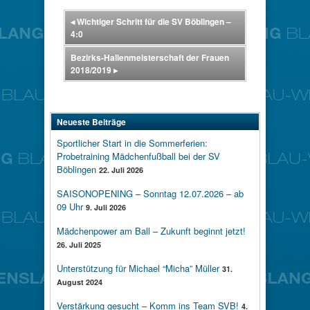
◂
Wichtiger Schritt für die SV Böblingen –
4:0
Bezirks-Hallenmeisterschaft der Frauen
2018/2019
▸
Neueste Beiträge
Sportlicher Start in die Sommerferien:
Probetraining Mädchenfußball bei der SV
Böblingen
22. Juli 2026
SAISONOPENING – Sonntag 12.07.2026 – ab
09 Uhr
9. Juli 2026
Mädchenpower am Ball – Zukunft beginnt jetzt!
26. Juli 2025
Unterstützung für Michael “Micha” Müller
31.
August 2024
Verstärkung gesucht – Komm ins Team SVB!
4.