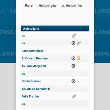
Fazit: 1. Halbzeit pfui – 2. Halbzeit hui
Aufstellung
vs
Assist
vs
Tor
Assist
Leon Schneider
4. Vincent Rezmann
Tor
Gelbe Karte
15. Jan Modjesch
Tor
vs
Robin Stürner
Tor
12. Jakob Scheufele
Felix Franke
Assist
vs