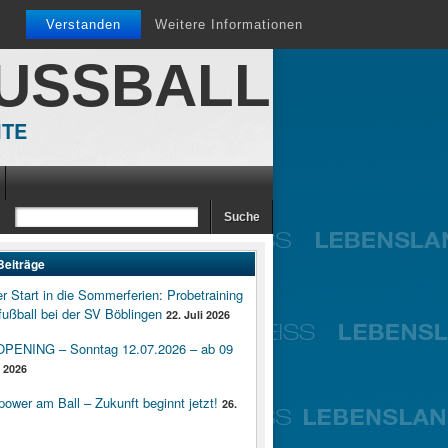
Verstanden
Weitere Informationen
FUSSBALL
ITE
Beiträge
er Start in die Sommerferien: Probetraining
ußball bei der SV Böblingen
22. Juli 2026
ENING – Sonntag 12.07.2026 – ab 09
i 2026
wer am Ball – Zukunft beginnt jetzt!
26.