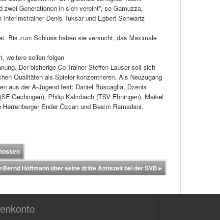
d zwei Generationen in sich vereint”, so Gamuzza,
n Interimstrainer Denis Tuksar und Egbert Schwartz
tet. Bis zum Schluss haben sie versucht, das Maximale
 weitere sollen folgen
nung. Der bisherige Co-Trainer Steffen Lauser soll sich
schen Qualitäten als Spieler konzentrieren. Als Neuzugang
en aus der A-Jugend fest: Daniel Buscaglia, Dzenis
h (SF Gechingen), Philip Kalmbach (TSV Ehningen), Maikel
den Herrenberger Ender Özcan und Besim Ramadani.
chossen
w:Bernd Hoffmann über seine dritte Amtszeit bei der SVB
▸
enkonto