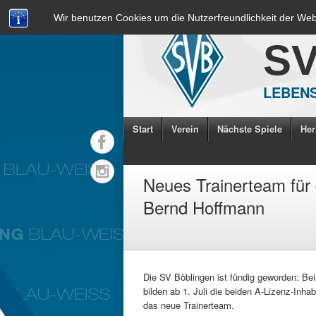
Wir benutzen Cookies um die Nutzerfreundlichkeit der We
S
LEBENS
Start
Verein
Nächste Spiele
Her
Neues Trainerteam für
Bernd Hoffmann
Die SV Böblingen ist fündig geworden: Bei
bilden ab 1. Juli die beiden A-Lizenz-Inh
das neue Trainerteam.