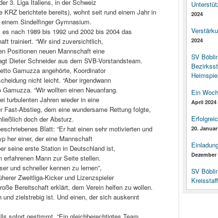
er 3. Liga Italiens, in der Schweiz
Unterstüt
ie KRZ berichtete bereits), wohnt seit rund einem Jahr in
2024
an einem Sindelfinger Gymnasium.
Verstärk
st es nach 1989 bis 1992 und 2002 bis 2004 das
ft trainiert. “Wir sind zuversichtlich,
2024
gen Positionen neuen Mannschaft eine
SV Böbli
, sagt Dieter Schneider aus dem SVB-Vorstandsteam.
Bezirksst
etto Gamuzza angehörte, Koordinator
Heimspiel
cheidung nicht leicht. “Aber irgendwann
so Gamuzza. “Wir wollten einen Neuanfang.
Ein Woch
i turbulenten Jahren wieder in eine
April 2024
er Fast-Abstieg, dem eine wundersame Rettung folgte,
Erfolgrei
hließlich doch der Absturz.
eschriebenes Blatt: “Er hat einen sehr motivierten und
20. Januar
p her einer, der eine Mannschaft
Einladun
er seine erste Station in Deutschland ist,
Dezember 
n erfahrenen Mann zur Seite stellen.
ser und schneller kennen zu lernen”,
SV Böbli
üherer Zweitliga-Kicker und Lizenzspieler
Kreisstaf
große Bereitschaft erklärt, dem Verein helfen zu wollen.
 und zielstrebig ist. Und einen, der sich auskennt
ls sofort gestimmt. “Ein gleichberechtigtes Team,