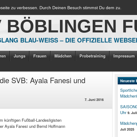
bseite zu verbessen. Durch Deinen Besuch stimmst Du dem zu.
V BÖBLINGEN 
LANG BLAU-WEISS – DIE OFFIZIELLE WEBSE
ren
Jungs
Frauen
Mädchen
Probetraining
Impressum
 die SVB: Ayala Fanesi und
Neueste 
Sportlich
Mädchenf
7. Juni 2016
SAISONOP
Uhr
9. Jul
m künftigen Fußball-Landesligisten
Mädchenpo
aber Ayala Fanesi und Bernd Hoffmann
Juli 2025