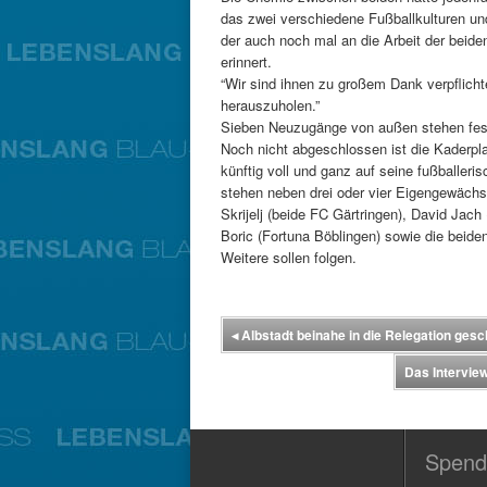
das zwei verschiedene Fußballkulturen un
der auch noch mal an die Arbeit der beide
erinnert.
“Wir sind ihnen zu großem Dank verpflich
herauszuholen.”
Sieben Neuzugänge von außen stehen fest,
Noch nicht abgeschlossen ist die Kaderpla
künftig voll und ganz auf seine fußballeri
stehen neben drei oder vier Eigengewächs
Skrijelj (beide FC Gärtringen), David Jac
Boric (Fortuna Böblingen) sowie die bei
Weitere sollen folgen.
◂
Albstadt beinahe in die Relegation ges
Das Intervie
Spend