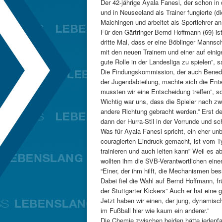
Der 42-jährige Ayala Fanesi, der schon in d
und in Neuseeland als Trainer fungierte (d
Maichingen und arbeitet als Sportlehrer 
Für den Gärtringer Bernd Hoffmann (69) i
dritte Mal, dass er eine Böblinger Mannscha
mit den neuen Trainern und einer auf eini
gute Rolle in der Landesliga zu spielen”
Die Findungskommission, der auch Bened
der Jugendabteilung, machte sich die Ents
mussten wir eine Entscheidung treffen”, 
Wichtig war uns, dass die Spieler nach zwe
andere Richtung gebracht werden.” Erst d
dann der Hurra-Stil in der Vorrunde und sc
Was für Ayala Fanesi spricht, ein eher unb
couragierten Eindruck gemacht, ist vom Ty
trainieren und auch leiten kann” Weil es ab
wollten ihm die SVB-Verantwortlichen eine
“Einer, der ihm hilft, die Mechanismen bes
Dabei fiel die Wahl auf Bernd Hoffmann, fr
der Stuttgarter Kickers” Auch er hat eine 
Jetzt haben wir einen, der jung, dynamisch
im Fußball hier wie kaum ein anderer.”
Die Chemie zwischen beiden hätte jedenfal