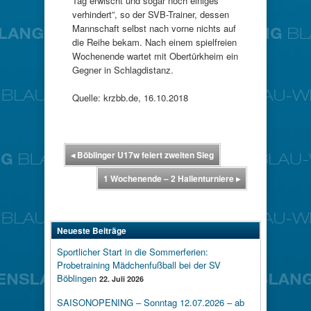
Tag erwischt und sogar noch einiges
verhindert”, so der SVB-Trainer, dessen
Mannschaft selbst nach vorne nichts auf
die Reihe bekam. Nach einem spielfreien
Wochenende wartet mit Obertürkheim ein
Gegner in Schlagdistanz.
Quelle: krzbb.de, 16.10.2018
◂
Böblinger U17w feiert zweiten Sieg
1 Wochenende – 2 Hallenturniere
▸
Neueste Beiträge
Sportlicher Start in die Sommerferien:
Probetraining Mädchenfußball bei der SV
Böblingen
22. Juli 2026
SAISONOPENING – Sonntag 12.07.2026 – ab