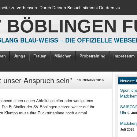
bseite zu verbessen. Durch Deinen Besuch stimmst Du dem zu.
V BÖBLINGEN 
LANG BLAU-WEISS – DIE OFFIZIELLE WEBSE
ren
Jungs
Frauen
Mädchen
Probetraining
Impressum
ht unser Anspruch sein”
19. Oktober 2016
Neueste 
Sportlich
Mädchenf
gabend einen neuen Abteilungsleiter oder wenigstens
t. Die Fußballer der SV Böblingen setzen weiter auf ihr
SAISONOP
Uhr
yn Klumpp muss ihre Rücktrittspläne noch einmal
9. Jul
Mädchenpo
Juli 2025