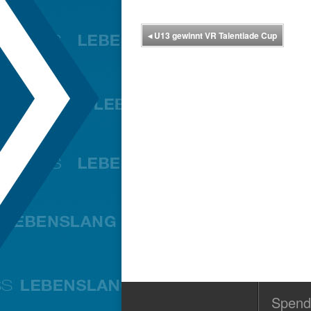
◂
U13 gewinnt VR Talentiade Cup
Spend