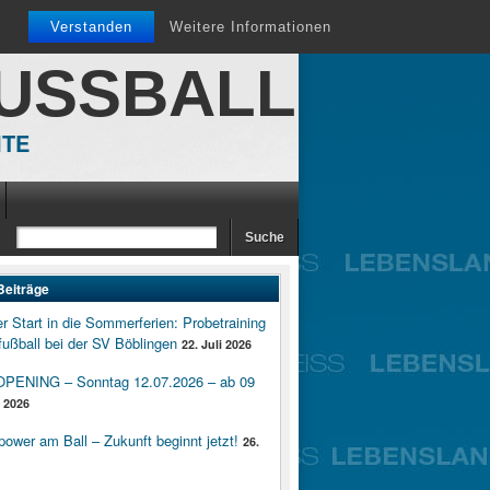
Verstanden
Weitere Informationen
FUSSBALL
ITE
Beiträge
er Start in die Sommerferien: Probetraining
ußball bei der SV Böblingen
22. Juli 2026
ENING – Sonntag 12.07.2026 – ab 09
i 2026
wer am Ball – Zukunft beginnt jetzt!
26.