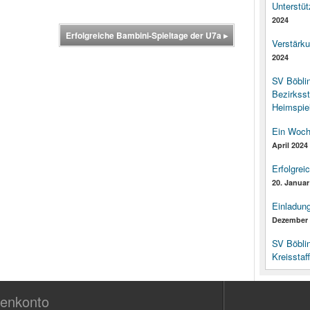
Unterstüt
2024
Erfolgreiche Bambini-Spieltage der U7a
▸
Verstärk
2024
SV Böbli
Bezirksst
Heimspiel
Ein Woch
April 2024
Erfolgrei
20. Januar
Einladun
Dezember 
SV Böbli
Kreisstaf
enkonto