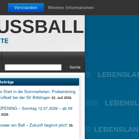
Verstanden
Weitere Informationen
FUSSBALL
ITE
Beiträge
er Start in die Sommerferien: Probetraining
ußball bei der SV Böblingen
22. Juli 2026
ENING – Sonntag 12.07.2026 – ab 09
i 2026
wer am Ball – Zukunft beginnt jetzt!
26.