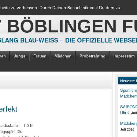
bseite zu verbessen. Durch Deinen Besuch stimmst Du dem zu.
V BÖBLINGEN 
LANG BLAU-WEISS – DIE OFFIZIELLE WEBSE
ren
Jungs
Frauen
Mädchen
Probetraining
Impressum
Neueste 
Sportlich
Mädchenf
erfekt
SAISONOP
Uhr
9. Jul
Mädchenpo
andsstaffel – 1:0 B-
Juli 2025
egsspiel Die