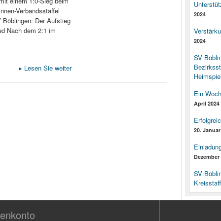
mit einem 1:0-Sieg beim
Unterstüt
innen-Verbandsstaffel
2024
 Böblingen: Der Aufstieg
 red Nach dem 2:1 im
Verstärk
2024
SV Böbli
Bezirksst
▸
Lesen Sie weiter
Heimspiel
Ein Woch
April 2024
Erfolgrei
20. Januar
Einladun
Dezember 
SV Böbli
Kreisstaf
enkonto