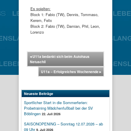
Es spielten:
Block 1: Fabio (TW), Dennis, Tommaso,
Kerem, Felix
Block 2: Fabio (TW), Damian, Phil, Leon,
Lorenzo
◂
U11a bedankt sich beim Autohaus
Netuschil
U11a – Erfolgreiches Wochenende
▸
Neueste Beiträge
Sportlicher Start in die Sommerferien:
Probetraining Mädchenfußball bei der SV
Böblingen
22. Juli 2026
SAISONOPENING – Sonntag 12.07.2026 – ab
09 Uhr
9. Juli 2026