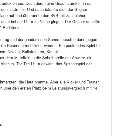
zurücklehnen. Doch durch eine Unachtsamkeit in der
nschlusstreffer. Und dann bäumte sich der Gegner
rlage auf und überrannte den SVB mit zahlreichen
on auch bei der U11a zu Neige gingen. Der Gegner schaffte
:2 Endstand.
niertag und der gnadenlosen Sonne mussten dann gegen
le Reserven mobilisiert werden. Ein packendes Spiel für
ohem Niveau, Ballstaffeten, Kampf …
 dem Mittelfeld in die Schnittstelle der Abwehr, ein
n Abseits, Tor. Die U11a gewinnt das Spitzenspiel des
merzten, die Haut brannte. Aber alle Kicker und Trainer
ich über den ersten Platz beim Leistungsvergleich mit 14
2