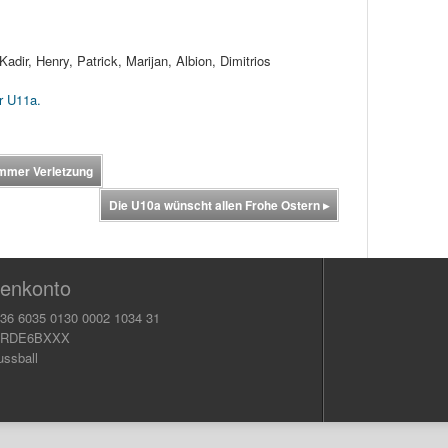
adir, Henry, Patrick, Marijan, Albion, Dimitrios
er U11a.
mmer Verletzung
Die U10a wünscht allen Frohe Ostern
▸
enkonto
36 6035 0130 0002 1034 31
KRDE6BXXX
ussball