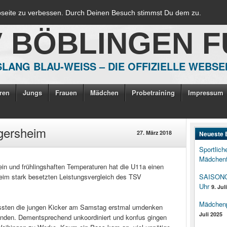
bseite zu verbessen. Durch Deinen Besuch stimmst Du dem zu.
V BÖBLINGEN 
LANG BLAU-WEISS – DIE OFFIZIELLE WEBSE
ren
Jungs
Frauen
Mädchen
Probetraining
Impressum
gersheim
27. März 2018
Neueste 
Sportlich
Mädchenf
n und frühlingshaften Temperaturen hat die U11a einen
beim stark besetzten Leistungsvergleich des TSV
SAISONOP
Uhr
9. Jul
Mädchenpo
ssten die jungen Kicker am Samstag erstmal umdenken
Juli 2025
tfinden. Dementsprechend unkoordiniert und konfus gingen