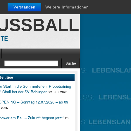
Verstanden
Weitere Informationen
FUSSBALL
ITE
Beiträge
er Start in die Sommerferien: Probetraining
ußball bei der SV Böblingen
22. Juli 2026
ENING – Sonntag 12.07.2026 – ab 09
i 2026
wer am Ball – Zukunft beginnt jetzt!
26.