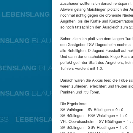
Zuschauer wollten sich danach entspannt 
Abwehr gelang Maichingen plötzlich der A
nochmal richtig gegen die drohende Niede
Angriffen, bis die Kräfte und Konzentrati
so noch tatsächlich den Ausgleich zum 2
Schon ziemlich platt von dem langen Tur
den Gastgeber TSV Dagersheim nochmal al
alle Beteiligten, D-Jugend-Fussball auf h
Und dann der entscheidende kluge Pass aus
perfekt getimter Start des Angreifers, kei
Turniers verdient mit 1:0.
Danach waren die Akkus leer, die Füße sch
waren zufrieden, erleichtert und freuten s
Punkten und 7:3 Toren.
Die Ergebnisse:
SV Vaihingen – SV Böblingen = 0 : 0
SV Böblingen – FSV Waiblingen = 1 : 0
VFL Obereisesheim – SV Böblingen = 1 : 
SV Böblingen – SSV Reutlingen = 1 : 0