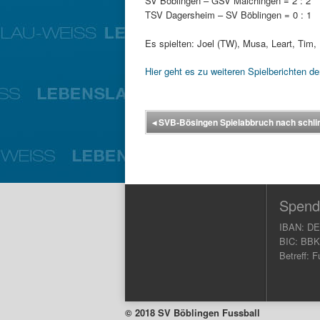
SV Böblingen – GSV Maichingen = 2 : 2
TSV Dagersheim – SV Böblingen = 0 : 1
Es spielten: Joel (TW), Musa, Leart, Tim, K
Hier geht es zu weiteren Spielberichten d
◂
SVB-Bösingen Spielabbruch nach schli
Spend
IBAN: DE
BIC: BB
Betreff: F
© 2018 SV Böblingen Fussball