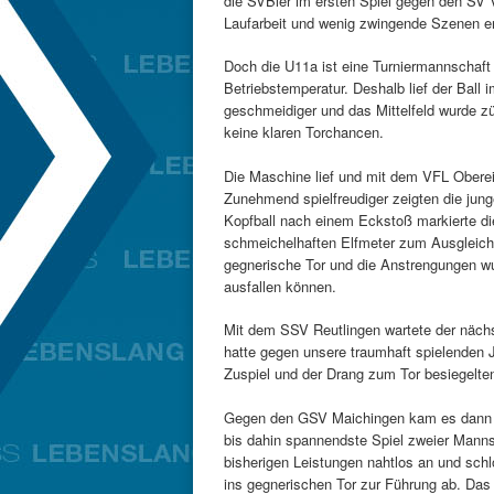
die SVBler im ersten Spiel gegen den SV 
Laufarbeit und wenig zwingende Szenen e
Doch die U11a ist eine Turniermannschaft
Betriebstemperatur. Deshalb lief der Ball
geschmeidiger und das Mittelfeld wurde zü
keine klaren Torchancen.
Die Maschine lief und mit dem VFL Obere
Zunehmend spielfreudiger zeigten die junge
Kopfball nach einem Eckstoß markierte d
schmeichelhaften Elfmeter zum Ausgleich 
gegnerische Tor und die Anstrengungen wu
ausfallen können.
Mit dem SSV Reutlingen wartete der nächs
hatte gegen unsere traumhaft spielenden
Zuspiel und der Drang zum Tor besiegelten
Gegen den GSV Maichingen kam es dann z
bis dahin spannendste Spiel zweier Manns
bisherigen Leistungen nahtlos an und sch
ins gegnerischen Tor zur Führung ab. Das 2