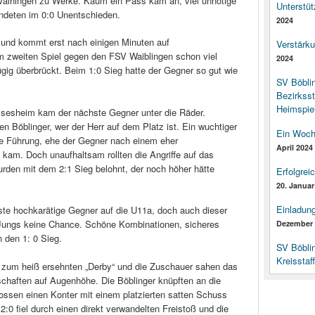
Vaihingen zu Werke. Kaum ein Pass kam an, viel unnötige
Unterstüt
ndeten im 0:0 Unentschieden.
2024
 und kommt erst nach einigen Minuten auf
Verstärk
 im zweiten Spiel gegen den FSV Waiblingen schon viel
2024
gig überbrückt. Beim 1:0 Sieg hatte der Gegner so gut wie
SV Böbli
Bezirksst
Heimspiel
isesheim kam der nächste Gegner unter die Räder.
n Böblinger, wer der Herr auf dem Platz ist. Ein wuchtiger
Ein Woch
ie Führung, ehe der Gegner nach einem eher
April 2024
kam. Doch unaufhaltsam rollten die Angriffe auf das
rden mit dem 2:1 Sieg belohnt, der noch höher hätte
Erfolgrei
20. Januar
Einladun
te hochkarätige Gegner auf die U11a, doch auch dieser
 Jungs keine Chance. Schöne Kombinationen, sicheres
Dezember 
 den 1: 0 Sieg.
SV Böbli
Kreisstaf
um heiß ersehnten „Derby“ und die Zuschauer sahen das
chaften auf Augenhöhe. Die Böblinger knüpften an die
lossen einen Konter mit einem platzierten satten Schuss
:0 fiel durch einen direkt verwandelten Freistoß und die