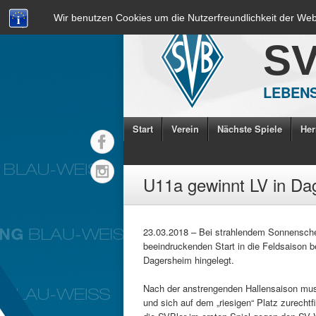
Wir benutzen Cookies um die Nutzerfreundlichkeit der We
S
LEBENS
Start
Verein
Nächste Spiele
Her
U11a gewinnt LV in Da
23.03.2018 – Bei strahlendem Sonnenschei
beeindruckenden Start in die Feldsaison 
Dagersheim hingelegt.
Nach der anstrengenden Hallensaison mu
und sich auf dem „riesigen“ Platz zurech