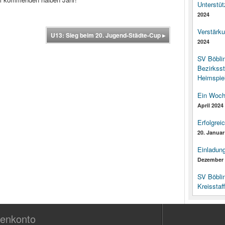
Unterstüt
2024
Verstärk
U13: Sieg beim 20. Jugend-Städte-Cup
▸
2024
SV Böbli
Bezirksst
Heimspiel
Ein Woch
April 2024
Erfolgrei
20. Januar
Einladun
Dezember 
SV Böbli
Kreisstaf
enkonto