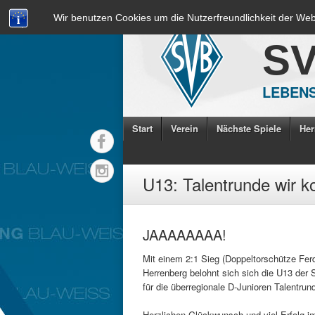
Wir benutzen Cookies um die Nutzerfreundlichkeit der We
S
LEBENS
Start
Verein
Nächste Spiele
Her
U13: Talentrunde wir 
JAAAAAAAA!
Mit einem 2:1 Sieg (Doppeltorschütze Fe
Herrenberg belohnt sich sich die U13 der S
für die überregionale D-Junioren Talentrun
Herzlichen Glückwunsch und viel Erfolg 