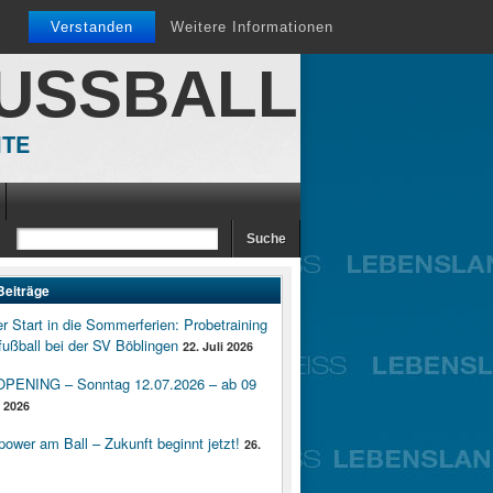
Verstanden
Weitere Informationen
FUSSBALL
ITE
Beiträge
er Start in die Sommerferien: Probetraining
ußball bei der SV Böblingen
22. Juli 2026
ENING – Sonntag 12.07.2026 – ab 09
i 2026
wer am Ball – Zukunft beginnt jetzt!
26.