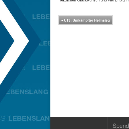
◂
U13: Umkämpfter Heimsieg
Spend