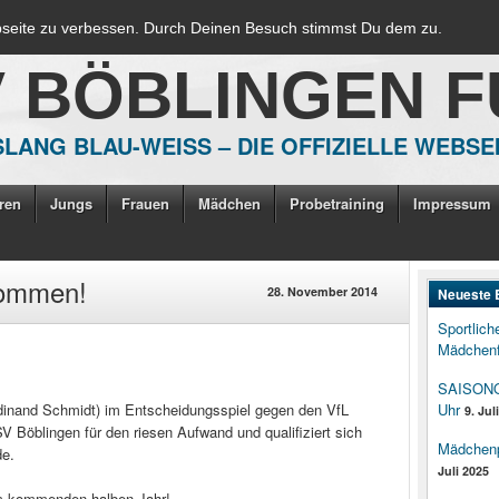
bseite zu verbessen. Durch Deinen Besuch stimmst Du dem zu.
V BÖBLINGEN 
LANG BLAU-WEISS – DIE OFFIZIELLE WEBSE
ren
Jungs
Frauen
Mädchen
Probetraining
Impressum
kommen!
28. November 2014
Neueste 
Sportlich
Mädchenf
SAISONOP
rdinand Schmidt) im Entscheidungsspiel gegen den VfL
Uhr
9. Jul
V Böblingen für den riesen Aufwand und qualifiziert sich
Mädchenpo
de.
Juli 2025
im kommenden halben Jahr!