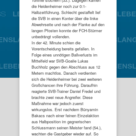
Torlinie stochern (33.). Dagegen kamen
die Heidenheimer noch zur 0:1-
Halbzeitführung. Schlecht gestaffelt lief
die SVB in einen Konter über die linke
Abwehrseite und nach der Flanke auf den
langen Pfosten konnte der FCH-Stürmer
unbedrängt vollenden.
In der 42. Minute schien die
Vorentscheidung bereits gefallen. In
Folge eines unnötigen Ballverlusts im
Mittelfeld war SVB-Goalie Lukas
Buchholz gegen den Abschluss aus 12
Metern machtlos. Danach verdienten
sich die Heidenheimer bei zwei weiteren
Großchancen ihre Führung. Daraufhin
reagierte SVB-Trainer Daniel Fredel und
brachte zwei neue Angreifer. Diese
Maßnahme war jedoch zuerst
wirkungslos. Erst nachdem Bünyamin
Bakacs nach einer feinen Einzelaktion
aus Halbposition im gegnerischen
Schlussmann seinen Meister fand (54.),
wachten die Gastgeber wieder auf. So