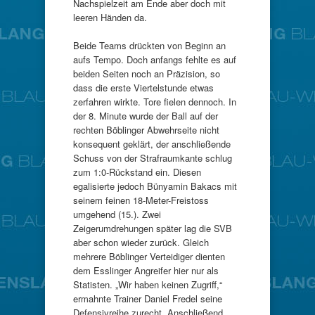
Nachspielzeit am Ende aber doch mit
leeren Händen da.
Beide Teams drückten von Beginn an
aufs Tempo. Doch anfangs fehlte es auf
beiden Seiten noch an Präzision, so
dass die erste Viertelstunde etwas
zerfahren wirkte. Tore fielen dennoch. In
der 8. Minute wurde der Ball auf der
rechten Böblinger Abwehrseite nicht
konsequent geklärt, der anschließende
Schuss von der Strafraumkante schlug
zum 1:0-Rückstand ein. Diesen
egalisierte jedoch Bünyamin Bakacs mit
seinem feinen 18-Meter-Freistoss
umgehend (15.). Zwei
Zeigerumdrehungen später lag die SVB
aber schon wieder zurück. Gleich
mehrere Böblinger Verteidiger dienten
dem Esslinger Angreifer hier nur als
Statisten. „Wir haben keinen Zugriff,“
ermahnte Trainer Daniel Fredel seine
Defensivreihe zurecht. Anschließend