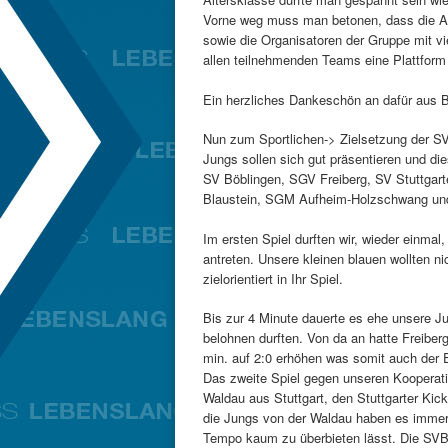
Vorne weg muss man betonen, dass die Aus
sowie die Organisatoren der Gruppe mit vie
allen teilnehmenden Teams eine Plattform 
Ein herzliches Dankeschön an dafür aus B
Nun zum Sportlichen-> Zielsetzung der SVB
Jungs sollen sich gut präsentieren und di
SV Böblingen, SGV Freiberg, SV Stuttgar
Blaustein, SGM Aufheim-Holzschwang u
Im ersten Spiel durften wir, wieder einma
antreten. Unsere kleinen blauen wollten n
zielorientiert in Ihr Spiel.
Bis zur 4 Minute dauerte es ehe unsere Jun
belohnen durften. Von da an hatte Freiber
min. auf 2:0 erhöhen was somit auch der 
Das zweite Spiel gegen unseren Kooperat
Waldau aus Stuttgart, den Stuttgarter Kic
die Jungs von der Waldau haben es immer 
Tempo kaum zu überbieten lässt. Die SVB 