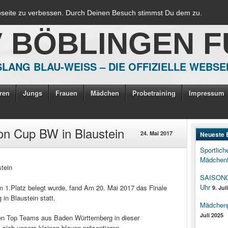
bseite zu verbessen. Durch Deinen Besuch stimmst Du dem zu.
V BÖBLINGEN 
LANG BLAU-WEISS – DIE OFFIZIELLE WEBSE
ren
Jungs
Frauen
Mädchen
Probetraining
Impressum
n Cup BW in Blaustein
24. Mai 2017
Neueste 
Sportlich
Mädchenf
tein
SAISONOP
Uhr
 1.Platz belegt wurde, fand Am 20. Mai 2017 das Finale
9. Jul
n Blaustein statt.
Mädchenpo
Juli 2025
en Top Teams aus Baden Württemberg in dieser
 sich unsere kleinen blauen präsentieren.