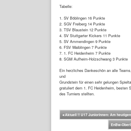
Tabelle:
1. SV Böblingen 16 Punkte
2. SGV Freiberg 14 Punkte
3. TSV Blaustein 12 Punkte
4. SV Stuttgarter Kickers 11 Punkte
5. SV Ammendingen 9 Punkte
6. FSV Waiblingen 7 Punkte
7. 1. FC Heidenheim 7 Punkte
8. SGM Aufheim-Holzschwang 3 Punkte
Ein herzliches Dankeschön an alle Teams,
und
Grundstein für einen sehr gelungen Spielt
gratuliert dem 1. FC Heidenheim, besten Sp
des Turniers stellten.
◂
Aktuell !! U17 Juniorinnen: Am heutigen
EnBw-Oberli