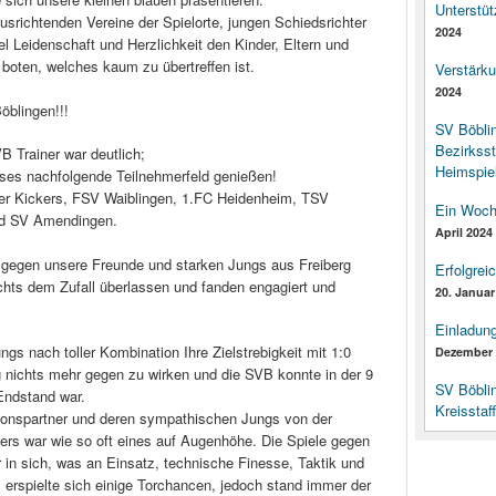
Unterstüt
richtenden Vereine der Spielorte, jungen Schiedsrichter
2024
l Leidenschaft und Herzlichkeit den Kinder, Eltern und
boten, welches kaum zu übertreffen ist.
Verstärk
2024
öblingen!!!
SV Böbli
Bezirksst
 Trainer war deutlich;
Heimspiel
eses nachfolgende Teilnehmerfeld genießen!
ter Kickers, FSV Waiblingen, 1.FC Heidenheim, TSV
Ein Woch
nd SV Amendingen.
April 2024
l, gegen unsere Freunde und starken Jungs aus Freiberg
Erfolgrei
ichts dem Zufall überlassen und fanden engagiert und
20. Januar
Einladun
gs nach toller Kombination Ihre Zielstrebigkeit mit 1:0
Dezember 
g nichts mehr gegen zu wirken und die SVB konnte in der 9
SV Böbli
Endstand war.
Kreisstaf
ionspartner und deren sympathischen Jungs von der
kers war wie so oft eines auf Augenhöhe. Die Spiele gegen
in sich, was an Einsatz, technische Finesse, Taktik und
erspielte sich einige Torchancen, jedoch stand immer der