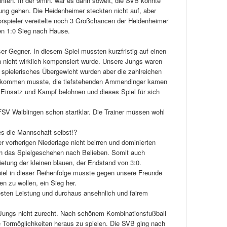
nten. In der 9min. war es dann soweit, die SVB konnte
ung gehen. Die Heidenheimer steckten nicht auf, aber
rspieler vereitelte noch 3 Großchancen der Heidenheimer
ten 1:0 Sieg nach Hause.
r Gegner. In diesem Spiel mussten kurzfristig auf einen
h nicht wirklich kompensiert wurde. Unsere Jungs waren
 spielerisches Übergewicht wurden aber die zahlreichen
s kommen musste, die tiefstehenden Ammendinger kamen
n Einsatz und Kampf belohnen und dieses Spiel für sich
SV Waiblingen schon startklar. Die Trainer müssen wohl
es die Mannschaft selbst!?
er vorherigen Niederlage nicht beirren und dominierten
n das Spielgeschehen nach Belieben. Somit auch
ietung der kleinen blauen, der Endstand von 3:0.
piel in dieser Reihenfolge musste gegen unsere Freunde
n zu wollen, ein Sieg her.
testen Leistung und durchaus ansehnlich und fairem
 Jungs nicht zurecht. Nach schönem Kombinationsfußball
 Tormöglichkeiten heraus zu spielen. Die SVB ging nach