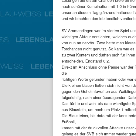
Lösungen die ersten Chancen kreieren kon
nach schöner Kombination mit 1:0 in Führ
unser an diesem Tag glänzend haltende To
und wir brachten den letztendlich verdien
SV Ammendingen war im vierten Spiel unse
wichtigen Akteur verzichten, welches auc
von nun an nervös. Zwar hatte man klares
Torchancen nicht genutzt. So kam wie e
zu zwei Kontern und durften sich für Ihre
entscheiden, Endstand 0:2.
Direkt im Anschluss ohne Pause war der F
die
richtigen Worte gefunden haben oder war 
Die kleinen blauen ließen sich nicht von d
gegen den Geheimfavoriten aus Waiblinge
folgerichtig, nach einer überragenden Darb
Das fünfte und wohl bis dato wichtigste S
aus Blaustein, um noch um Platz 1 mitrede
Die Blausteiner, bis dato mit der konstan
Fußball,
kamen mit der druckvollen Attacke unser
gelang es der SVB sich immer wieder gute