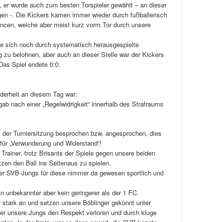
, er wurde auch zum besten Torspieler gewählt – an dieser
gen -. Die Kickers kamen immer wieder durch fußballerisch
ancen, welche aber meist kurz vorm Tor durch unsere
te sich noch durch systematisch herausgespielte
g zu belohnen, aber auch an dieser Stelle war der Kickers
Das Spiel endete 0:0.
derheit an diesem Tag war:
gab nach einer „Regelwidrigkeit“ innerhalb des Strafraums
ei der Turniersitzung besprochen bzw. angesprochen, dies
 für „Verwunderung und Widerstand“!
Trainer, trotz Brisants der Spiele gegen unsere beiden
en den Ball ins Seitenaus zu spielen.
r SVB-Jungs für diese nimmer da gewesen sportlich und
ein unbekannter aber kein geringerer als der 1 FC.
 stark an und setzen unsere Böblinger gekonnt unter
her unsere Jungs den Respekt verloren und durch kluge