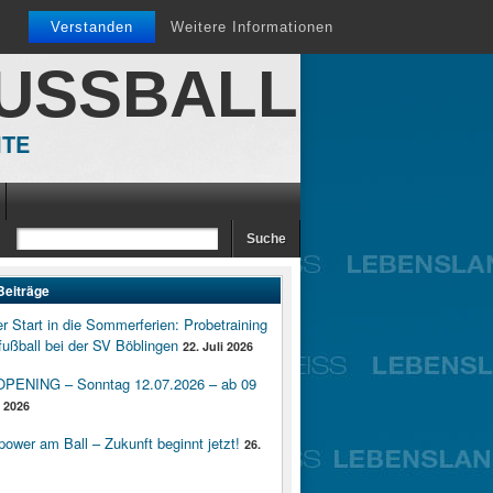
Verstanden
Weitere Informationen
FUSSBALL
ITE
Beiträge
er Start in die Sommerferien: Probetraining
ußball bei der SV Böblingen
22. Juli 2026
ENING – Sonntag 12.07.2026 – ab 09
i 2026
wer am Ball – Zukunft beginnt jetzt!
26.