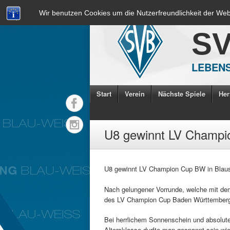
Wir benutzen Cookies um die Nutzerfreundlichkeit der We
S
LEBENS
Start
Verein
Nächste Spiele
Her
U8 gewinnt LV Champio
U8 gewinnt LV Champion Cup BW in Blaus
Nach gelungener Vorrunde, welche mit dem
des LV Champion Cup Baden Württemberg i
Bei herrlichem Sonnenschein und absolut
Altersklasse durfte man gespannt sein wie