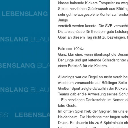
klasse haltende Kickers Torspieler im weg
Stelle, herzlichen Glückwusch aus Böblin
sehr gut herausgespielte Konter zu Torch
Jungs
vereitelt werden konnte. Die SVB versuch
Distanzschüsse für Ihre sehr gute Leistun
Goali an diesem Tag nicht zu bezwingen. 
Fairness 100%:
Ganz klar eine, wenn überhaupt die Beson
Der junge und gut leitende Schiedsrichter 
einen Freistoß für die Kickers.
Allerdings war die Regel so nicht vorab b
wiederum verursachte auf Böblinger Seite
Großen Sport zeigte daraufhin der Kickers 
Teams gab er die Anweisung seines Schütz
– Ein herzlichen Dankeschön im Namen de
faire Geste.
Im dritten Spiel hieß der Gegner, für uns 
Heidenheim. Die Heidenheimer fingen sehr
Druck. Es dauerte bis zu 6 Spielminute e