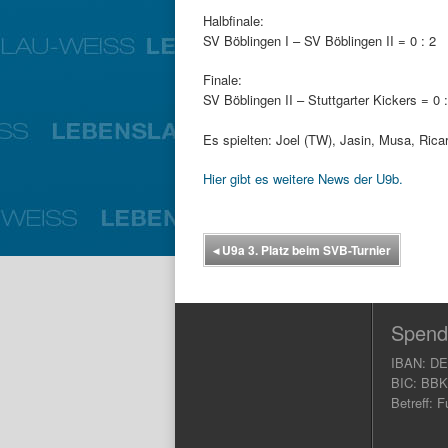
Halbfinale:
SV Böblingen I – SV Böblingen II = 0 : 2
Finale:
SV Böblingen II – Stuttgarter Kickers = 0 :
Es spielten: Joel (TW), Jasin, Musa, Ricar
Hier gibt es weitere News der U9b.
◂
U9a 3. Platz beim SVB-Turnier
Spend
IBAN: DE
BIC: BB
Betreff: F