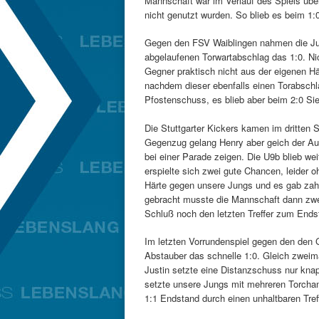
Mannschaft war im Verlauf des Spiels über
nicht genutzt wurden. So blieb es beim 1:
Gegen den FSV Waiblingen nahmen die Jun
abgelaufenen Torwartabschlag das 1:0. Ni
Gegner praktisch nicht aus der eigenen Hä
nachdem dieser ebenfalls einen Torabsch
Pfostenschuss, es blieb aber beim 2:0 Si
Die Stuttgarter Kickers kamen im dritten S
Gegenzug gelang Henry aber geich der Au
bei einer Parade zeigen. Die U9b blieb wei
erspielte sich zwei gute Chancen, leider o
Härte gegen unsere Jungs und es gab za
gebracht musste die Mannschaft dann zwe
Schluß noch den letzten Treffer zum Ends
Im letzten Vorrundenspiel gegen den de
Abstauber das schnelle 1:0. Gleich zweim
Justin setzte eine Distanzschuss nur kna
setzte unsere Jungs mit mehreren Torchan
1:1 Endstand durch einen unhaltbaren Treff