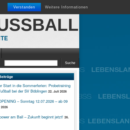
Verstanden
Weitere Informationen
FUSSBALL
ITE
Beiträge
er Start in die Sommerferien: Probetraining
ußball bei der SV Böblingen
22. Juli 2026
ENING – Sonntag 12.07.2026 – ab 09
i 2026
wer am Ball – Zukunft beginnt jetzt!
26.