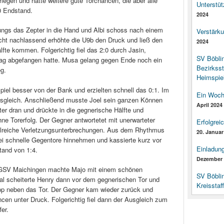
legen und hatte weitere gute Torchancen, die aber alle
Unterstüt
0 Endstand.
2024
gs das Zepter in die Hand und Albi schoss nach einem
Verstärk
cht nachlassend erhöhte die U9b den Druck und ließ den
2024
lfte kommen. Folgerichtig fiel das 2:0 durch Jasin,
SV Böbli
lag abgefangen hatte. Musa gelang gegen Ende noch ein
Bezirksst
eg.
Heimspiel
piel besser von der Bank und erzielten schnell das 0:1. Im
Ein Woch
sgleich. Anschließend musste Joel sein ganzen Können
April 2024
ter dran und drückte in die gegnerische Hälfte und
hne Torerfolg. Der Gegner antwortetet mit unerwarteter
Erfolgrei
hlreiche Verletzungsunterbrechungen. Aus dem Rhythmus
20. Januar
i schnelle Gegentore hinnehmen und kassierte kurz vor
Einladun
tand von 1:4.
Dezember 
n GSV Maichingen machte Majo mit einem schönen
SV Böbli
al scheiterte Henry dann vor dem gegnerischen Tor und
Kreisstaf
pp neben das Tor. Der Gegner kam wieder zurück und
cen unter Druck. Folgerichtig fiel dann der Ausgleich zum
er.