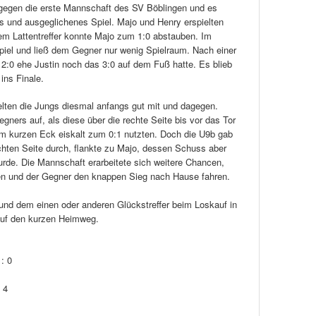
 gegen die erste Mannschaft des SV Böblingen und es
s und ausgeglichenes Spiel. Majo und Henry erspielten
nem Lattentreffer konnte Majo zum 1:0 abstauben. Im
Spiel und ließ dem Gegner nur wenig Spielraum. Nach einer
:0 ehe Justin noch das 3:0 auf dem Fuß hatte. Es blieb
ins Finale.
ielten die Jungs diesmal anfangs gut mit und dagegen.
gners auf, als diese über die rechte Seite bis vor das Tor
im kurzen Eck eiskalt zum 0:1 nutzten. Doch die U9b gab
echten Seite durch, flankte zu Majo, dessen Schuss aber
de. Die Mannschaft erarbeitete sich weitere Chancen,
ten und der Gegner den knappen Sieg nach Hause fahren.
 und dem einen oder anderen Glückstreffer beim Loskauf in
auf den kurzen Heimweg.
: 0
 4