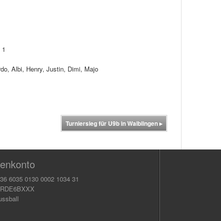
 1
do, Albi, Henry, Justin, Dimi, Majo
Turniersieg für U9b in Waiblingen
▸
enkonto
36 6035 0130 0002 1034 31
KRDE6BXXX
ussball