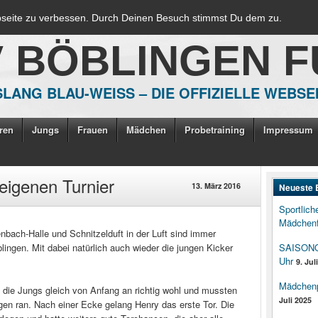
bseite zu verbessen. Durch Deinen Besuch stimmst Du dem zu.
V BÖBLINGEN 
LANG BLAU-WEISS – DIE OFFIZIELLE WEBSE
ren
Jungs
Frauen
Mädchen
Probetraining
Impressum
eigenen Turnier
13. März 2016
Neueste 
Sportlich
Mädchenf
nbach-Halle und Schnitzelduft in der Luft sind immer
blingen. Mit dabei natürlich auch wieder die jungen Kicker
SAISONOP
Uhr
9. Jul
Mädchenpo
h die Jungs gleich von Anfang an richtig wohl und mussten
Juli 2025
gen ran. Nach einer Ecke gelang Henry das erste Tor. Die