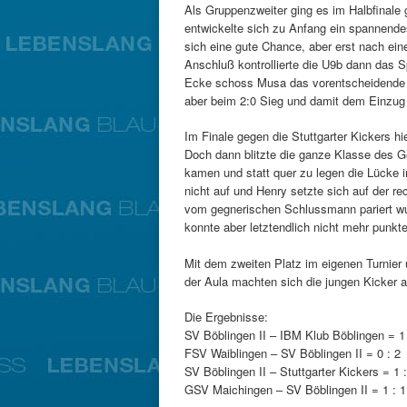
Als Gruppenzweiter ging es im Halbfinale
entwickelte sich zu Anfang ein spannende
sich eine gute Chance, aber erst nach ei
Anschluß kontrollierte die U9b dann das 
Ecke schoss Musa das vorentscheidende 2
aber beim 2:0 Sieg und damit dem Einzug 
Im Finale gegen die Stuttgarter Kickers h
Doch dann blitzte die ganze Klasse des Ge
kamen und statt quer zu legen die Lücke 
nicht auf und Henry setzte sich auf der r
vom gegnerischen Schlussmann pariert wur
konnte aber letztendlich nicht mehr punk
Mit dem zweiten Platz im eigenen Turnier
der Aula machten sich die jungen Kicker 
Die Ergebnisse:
SV Böblingen II – IBM Klub Böblingen = 1 
FSV Waiblingen – SV Böblingen II = 0 : 2
SV Böblingen II – Stuttgarter Kickers = 1 :
GSV Maichingen – SV Böblingen II = 1 : 1