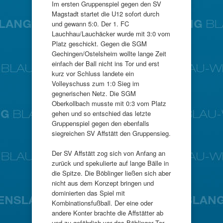
Im ersten Gruppenspiel gegen den SV
Magstadt startet die U12 sofort durch
und gewann 5:0. Der 1. FC
Lauchhau/Lauchäcker wurde mit 3:0 vom
Platz geschickt. Gegen die SGM
Gechingen/Ostelsheim wollte lange Zeit
einfach der Ball nicht ins Tor und erst
kurz vor Schluss landete ein
Volleyschuss zum 1:0 Sieg im
gegnerischen Netz. Die SGM
Oberkollbach musste mit 0:3 vom Platz
gehen und so entschied das letzte
Gruppenspiel gegen den ebenfalls
siegreichen SV Affstätt den Gruppensieg.
Der SV Affstätt zog sich von Anfang an
zurück und spekulierte auf lange Bälle in
die Spitze. Die Böblinger ließen sich aber
nicht aus dem Konzept bringen und
dominierten das Spiel mit
Kombinationsfußball. Der eine oder
andere Konter brachte die Affstätter ab
und zu gefährlich vor das Böblinger Tor,