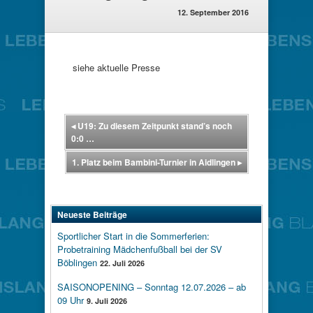
12. September 2016
siehe aktuelle Presse
◂
U19: Zu diesem Zeitpunkt stand’s noch
0:0 …
1. Platz beim Bambini-Turnier in Aidlingen
▸
Neueste Beiträge
Sportlicher Start in die Sommerferien:
Probetraining Mädchenfußball bei der SV
Böblingen
22. Juli 2026
SAISONOPENING – Sonntag 12.07.2026 – ab
09 Uhr
9. Juli 2026