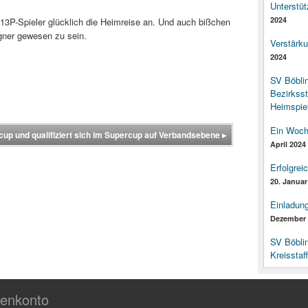
Unterstüt
2024
 U13P-Spieler glücklich die Heimreise an. Und auch bißchen
egner gewesen zu sein.
Verstärk
2024
SV Böbli
Bezirksst
Heimspiel
Ein Woch
cup und qualifiziert sich im Supercup auf Verbandsebene
▸
April 2024
Erfolgrei
20. Januar
Einladun
Dezember 
SV Böbli
Kreisstaf
enkonto