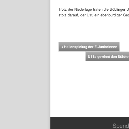
Trotz der Niederlage traten die Böblinger
stolz darauf, der U13 ein ebenbürdiger G
◂
Hallenspieltag der E-Juniorinnen
U11a gewinnt den Städte
Spend