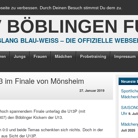
bseite zu verbessen. Durch Deinen Besuch stimmst Du dem zu.
V BÖBLINGEN 
LANG BLAU-WEISS – DIE OFFIZIELLE WEBSE
ren
Jungs
Frauen
Mädchen
Probetraining
Impressum
13 im Finale von Mönsheim
Neueste 
Sportlich
27. Januar 2019
Mädchenf
SAISONOP
h hoch spannendem Finale unterlag die U13P (mit
Uhr
9. Jul
007) den Böblinger Kickern der U13.
Mädchenpo
h 0:0 und beide Temas schenkten sich nichts. Doch in der
Juli 2025
1 aus Sicht der U13P.