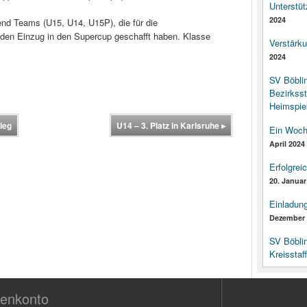
Unterstüt
2024
end Teams (U15, U14, U15P), die für die
 den Einzug in den Supercup geschafft haben. Klasse
Verstärk
2024
SV Böbli
Bezirksst
Heimspiel
ieg
U14 – 3. Platz in Karlsruhe
▸
Ein Woch
April 2024
Erfolgrei
20. Januar
Einladun
Dezember 
SV Böbli
Kreisstaf
enkonto