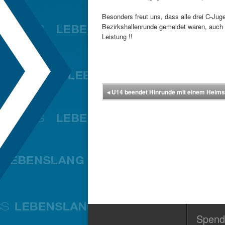
Besonders freut uns, dass alle drei C-Jug
Bezirkshallenrunde gemeldet waren, auch
Leistung !!
◂
U14 beendet Hinrunde mit einem Heims
Spend