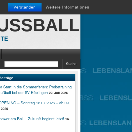
Verstanden
Weitere Informationen
FUSSBALL
ITE
Beiträge
er Start in die Sommerferien: Probetraining
ußball bei der SV Böblingen
22. Juli 2026
ENING – Sonntag 12.07.2026 – ab 09
i 2026
wer am Ball – Zukunft beginnt jetzt!
26.