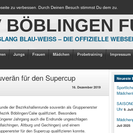
bseite zu verbessen. Durch Deinen Besuch stimmst Du dem zu.
V BÖBLINGEN 
LANG BLAU-WEISS – DIE OFFIZIELLE WEBSE
ren
Jungs
Frauen
Mädchen
Probetraining
Impressum
ouverän für den Supercup
Neueste 
Sportlich
16. Dezember 2019
Mädchenf
SAISONOP
unde der Bezirkshallenrunde souverän als Gruppenerster
Uhr
9. Jul
ezirk Böblingen/Calw qualifiziert. Besonders
 jüngerer Jahrgang auch die Endrunde ungeschlagen
Mädchenpo
 Maichingen, Altburg und Gechingen) und einem
Juli 2025
ppenerster für den Supercup qualifizieren konnte.