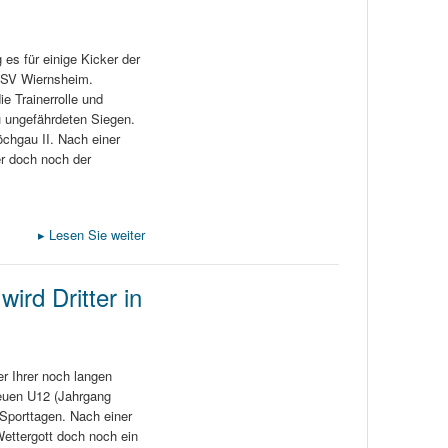
s für einige Kicker der
TSV Wiernsheim.
 Trainerrolle und
zu ungefährdeten Siegen.
öchgau II. Nach einer
r doch noch der
▸
Lesen Sie weiter
ird Dritter in
r Ihrer noch langen
neuen U12 (Jahrgang
 Sporttagen. Nach einer
ettergott doch noch ein