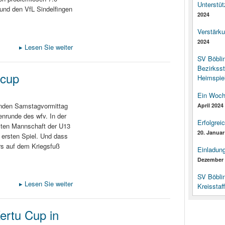
Unterstüt
 und den VfL Sindelfingen
2024
Verstärk
2024
▸
Lesen Sie weiter
SV Böbli
Bezirksst
rcup
Heimspiel
Ein Woch
nden Samstagvormittag
April 2024
enrunde des wfv. In der
Erfolgrei
sten Mannschaft der U13
20. Januar
 ersten Spiel. Und dass
rs auf dem Kriegsfuß
Einladun
Dezember 
SV Böbli
▸
Lesen Sie weiter
Kreisstaf
ertu Cup in