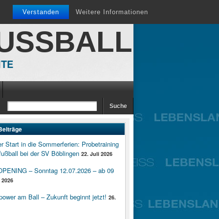
Verstanden
Weitere Informationen
FUSSBALL
ITE
Beiträge
er Start in die Sommerferien: Probetraining
ußball bei der SV Böblingen
22. Juli 2026
ENING – Sonntag 12.07.2026 – ab 09
i 2026
wer am Ball – Zukunft beginnt jetzt!
26.