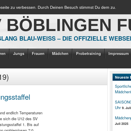
bseite zu verbessen. Durch Deinen Besuch stimmst Du dem zu.
V BÖBLINGEN 
LANG BLAU-WEISS – DIE OFFIZIELLE WEBSE
ren
Jungs
Frauen
Mädchen
Probetraining
Impressum
19)
Neueste 
Sportlich
Mädchenf
ngsstaffel
SAISONOP
Uhr
9. Jul
und endlich Temperaturen
Mädchenpo
te sich die U12 des SV
Juli 2025
stungsstaffel 1. Bis auf
Von problemlosen 7:0